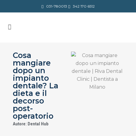
031-780013
342 170 6512
Cosa
mangiare
dopo un
impianto
dentale? La
dieta e il
decorso
post-
operatorio
Autore: Dental Hub