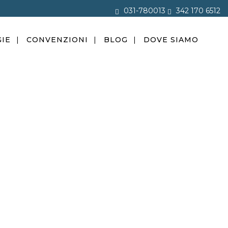
031-780013
342 170 6512
IE
CONVENZIONI
BLOG
DOVE SIAMO