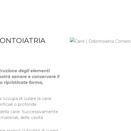
DONTOIATRIA
ostruzione degli elementi
potrà sanare e conservare il
 ripristinate forma,
si occupa di curare la carie
ficiali o profonde.
 della carie. Successivamente
materiali, delle cavità
re proprio la finalità di curare