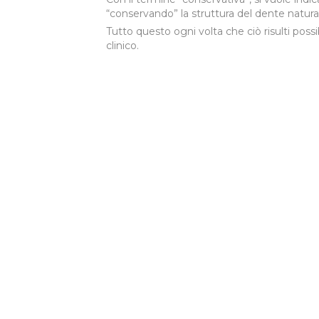
“conservando” la struttura del dente natura
Tutto questo ogni volta che ciò risulti possi
clinico.
Un gruppo d