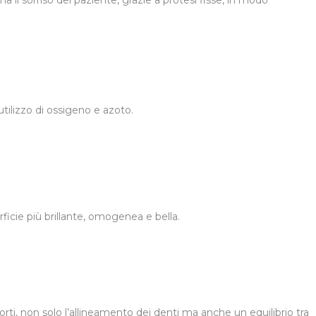
a il sorriso del paziente, grazie a protesi fisse, in modo
utilizzo di ossigeno e azoto.
rficie più brillante, omogenea e bella.
orti, non solo l’allineamento dei denti ma anche un equilibrio tra