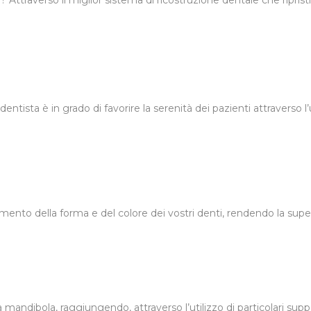
Attraverso il miglior sistema di ricostruzione dentale che ripristin
entista è in grado di favorire la serenità dei pazienti attraverso l’
ramento della forma e del colore dei vostri denti, rendendo la supe
mandibola, raggiungendo, attraverso l’utilizzo di particolari supp