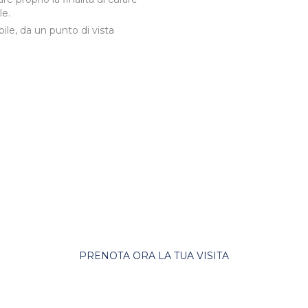
le.
bile, da un punto di vista
Dentista ad Arosio
i persone che condivide un obie
può raggiungere l’impossibile.
PRENOTA ORA LA TUA VISITA