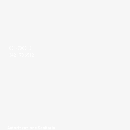
031-780013
342 170 6512
Autorizzazione Sanitaria