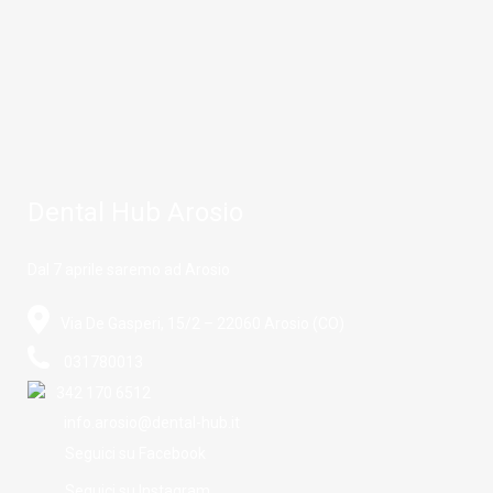
Dental Hub Arosio
Dal 7 aprile saremo ad Arosio
Via De Gasperi, 15/2 – 22060 Arosio (CO)
031780013
342 170 6512
info.arosio@dental-hub.it
Seguici su Facebook
Seguici su Instagram