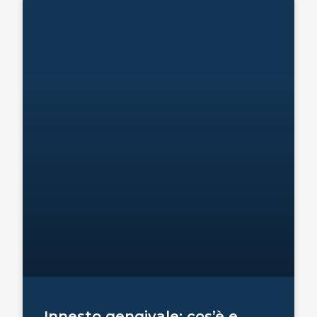
Innesto gengivale: cos’è e