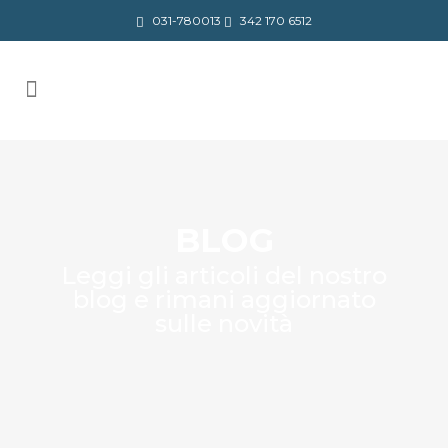
031-780013
342 170 6512
BLOG
Leggi gli articoli del nostro
blog e rimani aggiornato
sulle novità