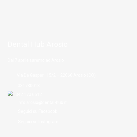
Dental Hub Arosio
Dal 7 aprile saremo ad Arosio
Via De Gasperi, 15/2 – 22060 Arosio (CO)
031780013
342 170 6512
info.arosio@dental-hub.it
Seguici su Facebook
Seguici su Instagram