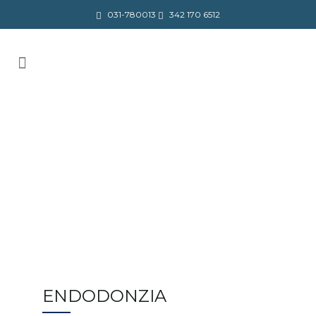
031-780013
342 170 6512
ENDODONZIA
ENDODONZIA