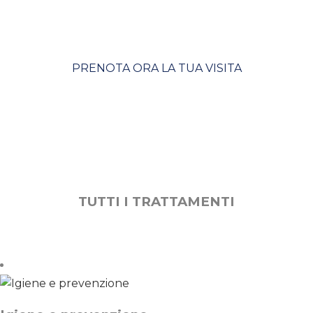
condivide un obiettivo comune
può raggiungere l’impossibile.
PRENOTA ORA LA TUA VISITA
TUTTI I TRATTAMENTI