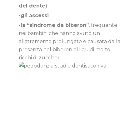
del dente)
•gli ascessi
•la “sindrome da biberon”
, frequente
nei bambini che hanno avuto un
allattamento prolungato e causata dalla
presenza nel biberon di liquidi molto
ricchi di zuccheri.
Dentista ad Arosio
Un gruppo di persone che