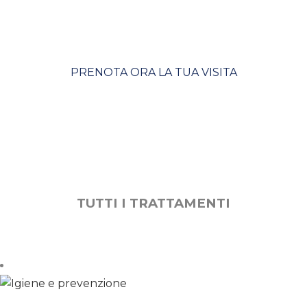
condivide un obiettivo comune
può raggiungere l’impossibile.
PRENOTA ORA LA TUA VISITA
TUTTI I TRATTAMENTI