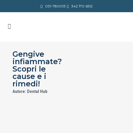
031-780013
342 170 6512
Gengive
infiammate?
Scopri le
cause e i
rimedi!
Autore: Dental Hub