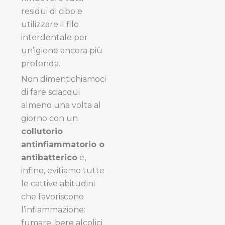
residui di cibo e
utilizzare il filo
interdentale per
un’igiene ancora più
profonda.
Non dimentichiamoci
di fare sciacqui
almeno una volta al
giorno con un
collutorio
antinfiammatorio o
antibatterico
e,
infine, evitiamo tutte
le cattive abitudini
che favoriscono
l’infiammazione:
fumare, bere alcolici