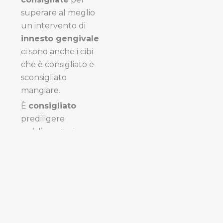
superare al meglio
un intervento di
innesto gengivale
ci sono anche i cibi
che è consigliato e
sconsigliato
mangiare
.
È
consigliato
prediligere
un’alimentazione a
base di
cibi morbidi
come
yogurt, gelato,
formaggi molli, purè
di patate e verdure
stufate.