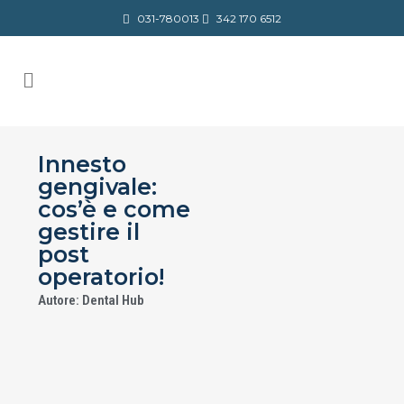
031-780013
342 170 6512
Innesto
gengivale:
cos’è e come
gestire il
post
operatorio!
Autore: Dental Hub