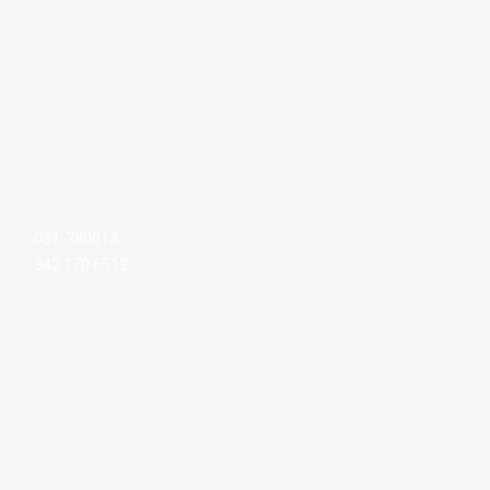
031-780013
342 170 6512