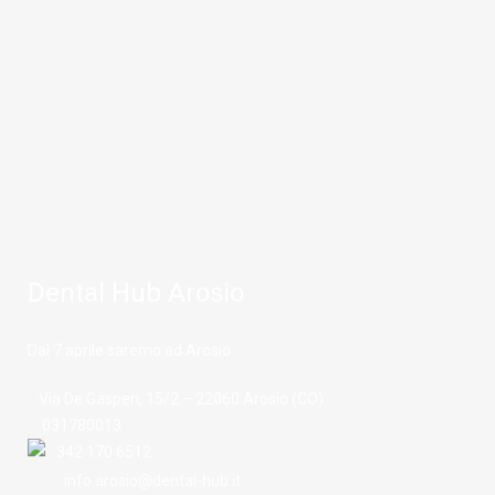
Dental Hub Arosio
Dal 7 aprile saremo ad Arosio
Via De Gasperi, 15/2 – 22060 Arosio (CO)
031780013
342 170 6512
info.arosio@dental-hub.it