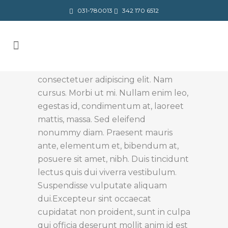
031-780013
342 170 6512
Stockholm Fashion
About This Project
Lorem ipsum dolor sit amet,
consectetuer adipiscing elit. Nam
cursus. Morbi ut mi. Nullam enim leo,
egestas id, condimentum at, laoreet
mattis, massa. Sed eleifend
nonummy diam. Praesent mauris
ante, elementum et, bibendum at,
posuere sit amet, nibh. Duis tincidunt
lectus quis dui viverra vestibulum.
Suspendisse vulputate aliquam
dui.Excepteur sint occaecat
cupidatat non proident, sunt in culpa
qui officia deserunt mollit anim id est