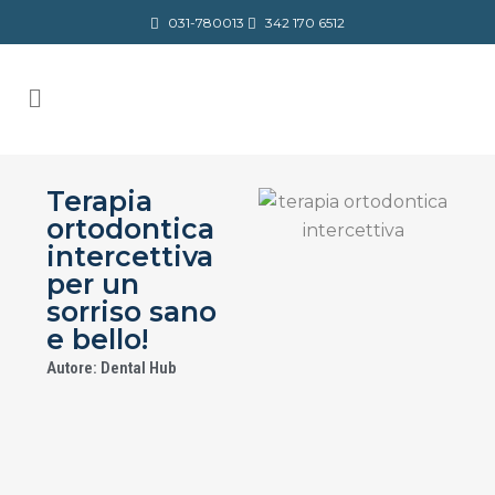
031-780013
342 170 6512
Terapia
ortodontica
intercettiva
per un
sorriso sano
e bello!
Autore: Dental Hub