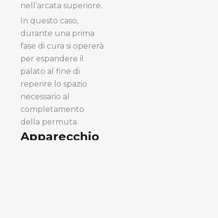
nell’arcata superiore.
In questo caso,
durante una prima
fase di cura si opererà
per espandere il
palato al fine di
reperire lo spazio
necessario al
completamento
della permuta.
Apparecchio
per morso
incrociato
Anche in caso
inversione anteriore
del morso,
consigliamo di