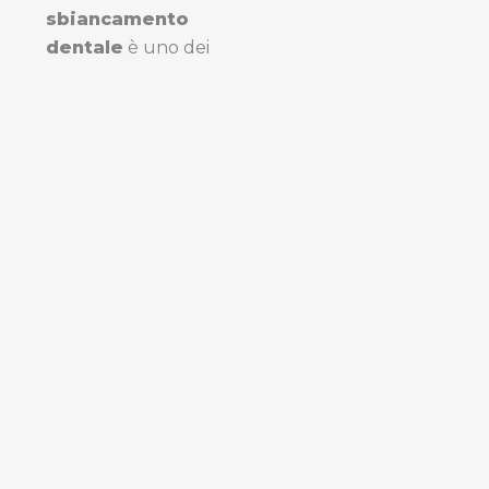
sbiancamento
dentale
è uno dei
trattamenti più
richiesti per
perfezionare la
bellezza del proprio
sorriso.
Lo
sbiancamento
denti
professionale
utilizza il
perossido di
idrogeno il cui
effetto può
essere attivato o
accelerato tramite
l’utilizzo della luce