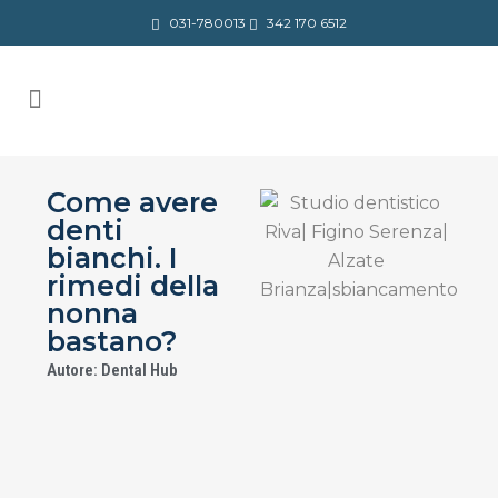
031-780013
342 170 6512
Come avere
denti
bianchi. I
rimedi della
nonna
bastano?
Autore: Dental Hub