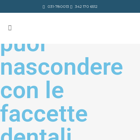
031-780013
342 170 6512
5 difetti che
puoi
nascondere
con le
faccette
dentali