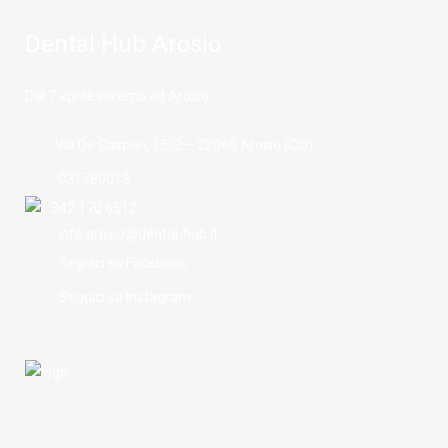
Dental Hub Arosio
Dal 7 aprile saremo ad Arosio
Via De Gasperi, 15/2 – 22060 Arosio (CO)
031780013
342 170 6512
info.arosio@dental-hub.it
Seguici su Facebook
Seguici su Instagram