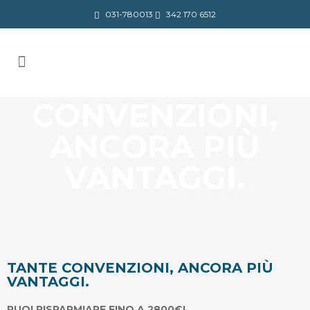
031-780013
342 170 6512
TANTE
CONVENZIONI,
ANCORA PIÙ
VANTAGGI.
TANTE CONVENZIONI, ANCORA PIÙ
VANTAGGI.
PUOI RISPARMIARE FINO A 2800€!