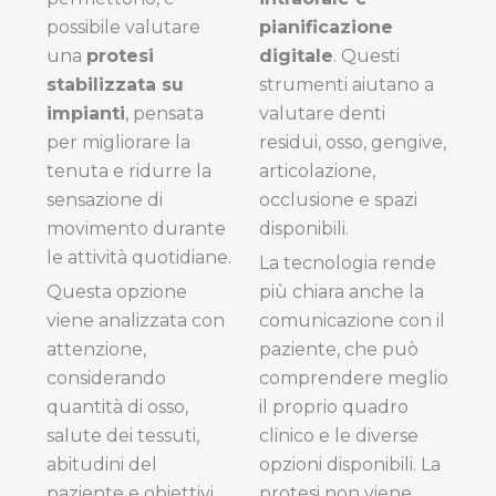
possibile valutare
pianificazione
una
protesi
digitale
. Questi
stabilizzata su
strumenti aiutano a
impianti
, pensata
valutare denti
per migliorare la
residui, osso, gengive,
tenuta e ridurre la
articolazione,
sensazione di
occlusione e spazi
movimento durante
disponibili.
le attività quotidiane.
La tecnologia rende
Questa opzione
più chiara anche la
viene analizzata con
comunicazione con il
attenzione,
paziente, che può
considerando
comprendere meglio
quantità di osso,
il proprio quadro
salute dei tessuti,
clinico e le diverse
abitudini del
opzioni disponibili. La
paziente e obiettivi
protesi non viene