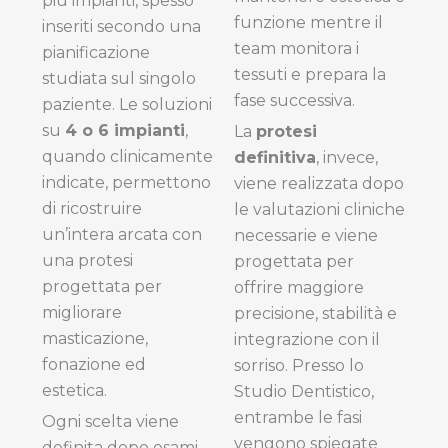
più impianti, spesso
funzione mentre il
inseriti secondo una
team monitora i
pianificazione
tessuti e prepara la
studiata sul singolo
fase successiva.
paziente. Le soluzioni
su
4 o 6 impianti
,
La
protesi
quando clinicamente
definitiva
, invece,
indicate, permettono
viene realizzata dopo
di ricostruire
le valutazioni cliniche
un’intera arcata con
necessarie e viene
una protesi
progettata per
progettata per
offrire maggiore
migliorare
precisione, stabilità e
masticazione,
integrazione con il
fonazione ed
sorriso. Presso lo
estetica.
Studio Dentistico,
entrambe le fasi
Ogni scelta viene
vengono spiegate
definita dopo esami