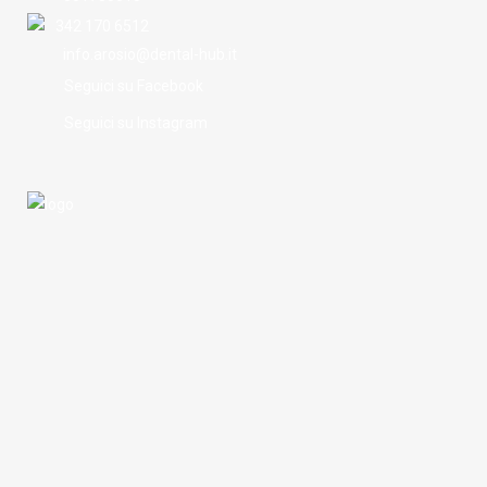
342 170 6512
info.arosio@dental-hub.it
Seguici su Facebook
Seguici su Instagram