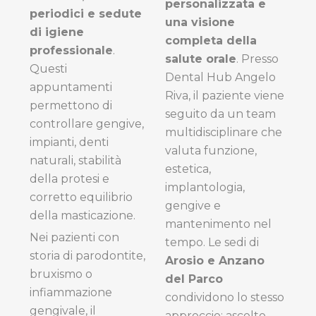
personalizzata e
periodici e sedute
una visione
di igiene
completa della
professionale
.
salute orale
. Presso
Questi
Dental Hub Angelo
appuntamenti
Riva, il paziente viene
permettono di
seguito da un team
controllare gengive,
multidisciplinare che
impianti, denti
valuta funzione,
naturali, stabilità
estetica,
della protesi e
implantologia,
corretto equilibrio
gengive e
della masticazione.
mantenimento nel
Nei pazienti con
tempo. Le sedi di
storia di parodontite,
Arosio e Anzano
bruxismo o
del Parco
infiammazione
condividono lo stesso
gengivale, il
approccio: ascolto,