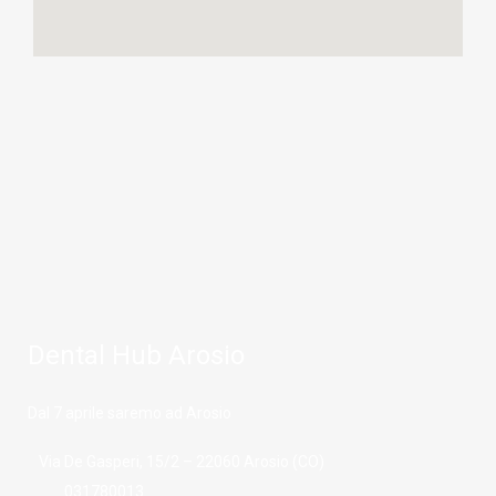
Dental Hub Arosio
Dal 7 aprile saremo ad Arosio
Via De Gasperi, 15/2 – 22060 Arosio (CO)
031780013