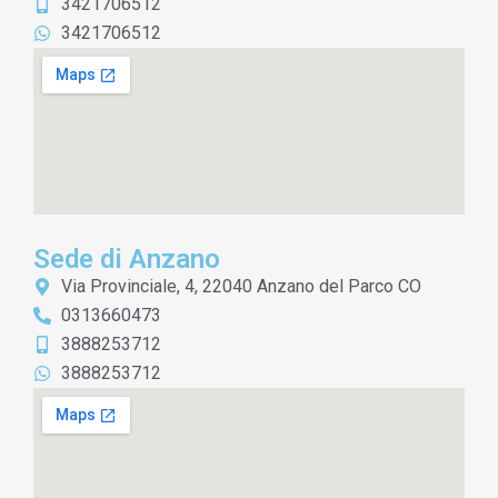
3421706512
3421706512
Sede di Anzano
Via Provinciale, 4, 22040 Anzano del Parco CO
0313660473
3888253712
3888253712