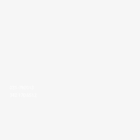
031-780013
342 170 6512