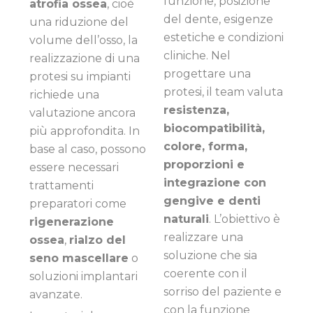
funzione, posizione
atrofia ossea
, cioè
del dente, esigenze
una riduzione del
estetiche e condizioni
volume dell’osso, la
cliniche. Nel
realizzazione di una
progettare una
protesi su impianti
protesi, il team valuta
richiede una
resistenza,
valutazione ancora
biocompatibilità,
più approfondita. In
colore, forma,
base al caso, possono
proporzioni e
essere necessari
integrazione con
trattamenti
gengive e denti
preparatori come
naturali
. L’obiettivo è
rigenerazione
realizzare una
ossea
,
rialzo del
soluzione che sia
seno mascellare
o
coerente con il
soluzioni implantari
sorriso del paziente e
avanzate.
con la funzione