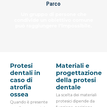
Parco
Un gruppo di persone che
condivide un obiettivo comune
può raggiungere l’impossibile.
Protesi
Materiali e
dentali in
progettazione
caso di
della protesi
atrofia
dentale
ossea
La scelta dei materiali
protesici dipende da
Quando è presente