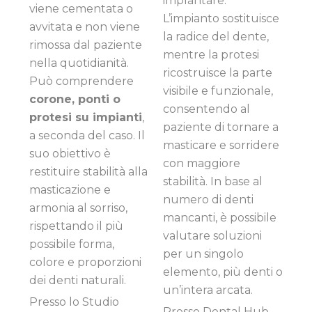
implantare.
viene cementata o
L’impianto sostituisce
avvitata e non viene
la radice del dente,
rimossa dal paziente
mentre la protesi
nella quotidianità.
ricostruisce la parte
Può comprendere
visibile e funzionale,
corone, ponti o
consentendo al
protesi su impianti
,
paziente di tornare a
a seconda del caso. Il
masticare e sorridere
suo obiettivo è
con maggiore
restituire stabilità alla
stabilità. In base al
masticazione e
numero di denti
armonia al sorriso,
mancanti, è possibile
rispettando il più
valutare soluzioni
possibile forma,
per un singolo
colore e proporzioni
elemento, più denti o
dei denti naturali.
un’intera arcata.
Presso lo Studio
Presso Dental Hub