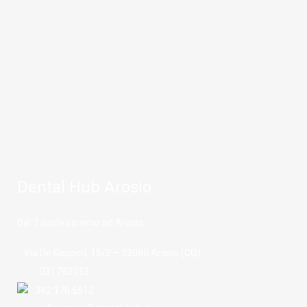
Dental Hub Arosio
Dal 7 aprile saremo ad Arosio
Via De Gasperi, 15/2 – 22060 Arosio (CO)
031780013
342 170 6512