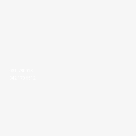
031-780013
342 170 6512