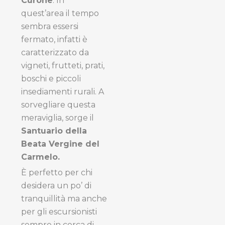
Curone
. In
quest’area il tempo
sembra essersi
fermato, infatti è
caratterizzato da
vigneti, frutteti, prati,
boschi e piccoli
insediamenti rurali. A
sorvegliare questa
meraviglia, sorge il
Santuario della
Beata Vergine del
Carmelo.
È perfetto per chi
desidera un po’ di
tranquillità ma anche
per gli escursionisti
sempre in cerca di