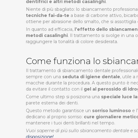
dentifrici e altri metodi casalinghi
.
Niente di più sbagliato: lo sbiancamento professional
tecniche fai-da-te
a base di carbone attivo, bicar
ottiene per abrasione dello smalto, che si assottiglia 
In quanto ad efficacia,
l’effetto dello sbiancamen
metodi casalinghi
. Il trattamento si svolge in un
raggiungere la tonalità di colore desiderata.
Come funziona lo sbianc
Il trattamento di sbiancamento dentale professionale
sempre con una
seduta di igiene dentale
, utile 
macchie durante la procedura. A questo punto è ne
da evitare il contatto con il
gel al perossido di idr
Come ultimo step si posiziona una
speciale luce la
parete esterna dei denti.
Questo metodo garantisce un
sorriso luminoso
e l
dedicano al proprio sorriso:
cure giornaliere metico
mantenere i tuoi denti brillanti nel tempo.
Vuoi saperne di più sullo sbiancamento dentale e s
disposizione!