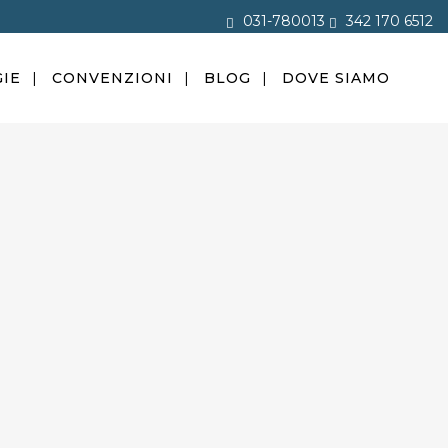
031-780013
342 170 6512
IE
CONVENZIONI
BLOG
DOVE SIAMO