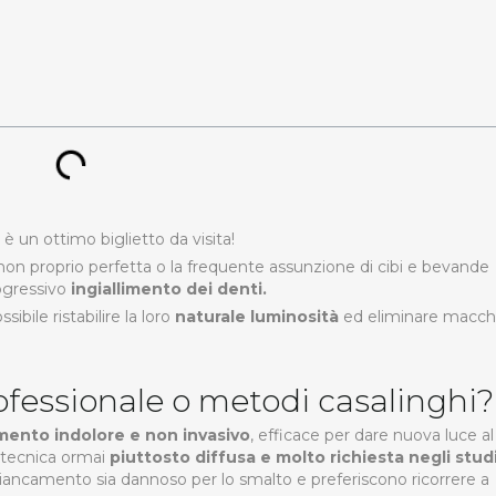
è un ottimo biglietto da visita!
non proprio perfetta o la frequente assunzione di cibi e bevande
rogressivo
ingiallimento dei denti.
sibile ristabilire la loro
naturale luminosità
ed eliminare macch
fessionale o metodi casalinghi?
mento indolore e non invasivo
, efficace per dare nuova luce al
a tecnica ormai
piuttosto diffusa e molto richiesta negli stud
iancamento sia dannoso per lo smalto e preferiscono ricorrere a