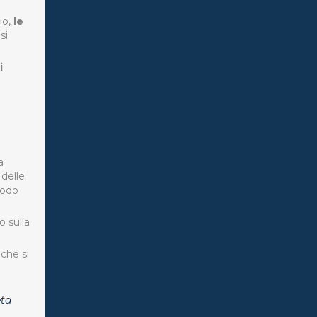
io,
le
si
i
a
 delle
modo
o sulla
che si
eta