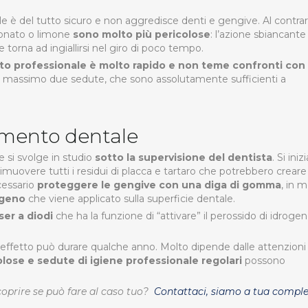
e è del tutto sicuro e non aggredisce denti e gengive. Al contrar
bonato o limone
sono molto più pericolose
: l’azione sbiancante 
e torna ad ingiallirsi nel giro di poco tempo.
to professionale è molto rapido e non teme confronti con 
a o massimo due sedute, che sono assolutamente sufficienti a
amento dentale
 si svolge in studio
sotto la supervisione del dentista
. Si inizi
a rimuovere tutti i residui di placca e tartaro che potrebbero creare
cessario
proteggere le gengive con una diga di gomma
, in 
ogeno
che viene applicato sulla superficie dentale.
ser a diodi
che ha la funzione di “attivare” il perossido di idrogen
’effetto può durare qualche anno. Molto dipende dalle attenzioni 
lose e sedute di igiene professionale regolari
possono
coprire se può fare al caso tuo?
Contattaci
, siamo a tua compl