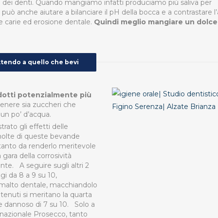
ia dei denti. Quando mangiamo infatti produciamo più saliva per
 può anche aiutare a bilanciare il pH della bocca e a contrastare l
e carie ed erosione dentale.
Quindi meglio mangiare un dolce
ttendo a quello che bevi
rodotti potenzialmente più
nere sia zuccheri che
e un po’ d’acqua.
rato gli effetti delle
 molte di queste bevande
 tanto da renderlo meritevole
 gara della corrosività
te. A seguire sugli altri 2
gi da 8 a 9 su 10,
smalto dentale, macchiandolo
enuti si meritano la quarta
re dannoso di 7 su 10. Solo a
nnazionale Prosecco, tanto