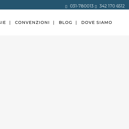
031-780013
342 170 6512
IE
CONVENZIONI
BLOG
DOVE SIAMO