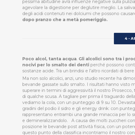
pessima abitudine avrà influenze negative sulla puliz
agevolare la digestione per deglutire meglio. La saliva
degli acidi contenuti nei dolciumi che possono causar
dopo pranzo che a metà pomeriggio.
4 - A
Poco alcol, tanta acqua
.
Gli alcolici sono tra i p
nocivi per lo smalto dei denti
perché possono conte
sostanze acide. Tra un brindisi e l’altro ricordati di ber
Ma non solo alcolici, anzi, uno studio recente ha dimost
bevande gassate sullo smalto. I risultati hanno visto
superare in termini di aggressività il nostro Prosecco,
di qualche scusa. A tagliare per prima il traguardo della
vediamo la cola, con un punteggio di 9 su 10. Devastan
gradini del podio il sidro e gli energy drink: con punteg
rappresentano entrambi una grande minaccia per lo 
e demineralizzandolo. A causa dei molti zuccheri cont
posizione le bevande post attività fisica, con un pote
questo punto della classifica incontriamo il nostro co