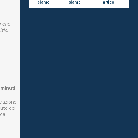
siamo
siamo
articoli
anche
zie.
 minuti
ciazione
ute dei
 da