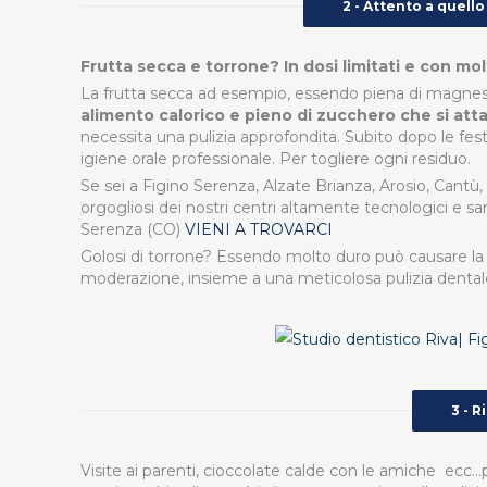
2 - Attento a quell
Frutta secca e torrone? In dosi limitati e con mo
La frutta secca ad esempio, essendo piena di magnesio
alimento calorico e pieno di zucchero che si atta
necessita una pulizia approfondita. Subito dopo le f
igiene orale professionale. Per togliere ogni residuo.
Se sei a Figino Serenza, Alzate Brianza,
Arosio, Cantù
orgogliosi dei nostri centri altamente tecnologici e sare
Serenza (CO)
VIENI A TROVARCI
Golosi di torrone? Essendo molto duro può causare la ro
moderazione, insieme a una meticolosa pulizia dental
3 - R
Visite ai parenti, cioccolate calde con le amiche ecc