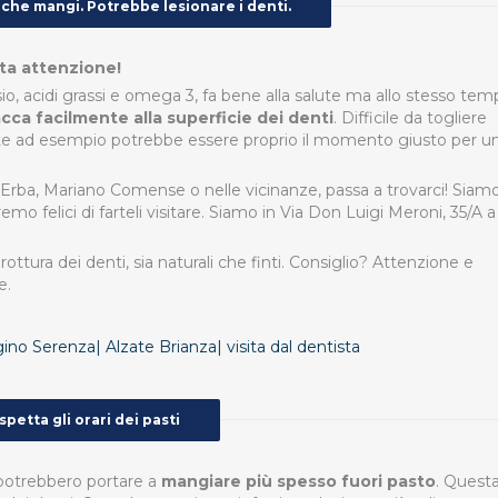
o che mangi. Potrebbe lesionare i denti.
lta attenzione!
, acidi grassi e omega 3, fa bene alla salute ma allo stesso tem
cca facilmente alla superficie dei denti
. Difficile da togliere
este ad esempio potrebbe essere proprio il momento giusto per u
, Erba, Mariano Comense o nelle vicinanze,
passa a trovarci! Siam
mo felici di farteli visitare.
Siamo in Via Don Luigi Meroni, 35/A a
ttura dei denti, sia naturali che finti. Consiglio? Attenzione e
e.
ispetta gli orari dei pasti
…potrebbero portare a
mangiare più spesso fuori pasto
. Quest