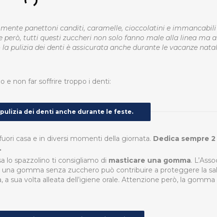
 mente panettoni canditi, caramelle, cioccolatini e immancabili
ne però, tutti questi zuccheri non solo fanno male alla linea ma 
la pulizia dei denti è assicurata anche durante le vacanze natali
 e non far soffrire troppo i denti:
 pulizia dei denti anche durante le feste.
uori casa e in diversi momenti della giornata.
Dedica sempre 2
.
sa lo spazzolino ti consigliamo di
masticare una gomma
. L’Asso
e una gomma senza zucchero può contribuire a proteggere la sal
, a sua volta alleata dell’igiene orale. Attenzione però, la gomma
.