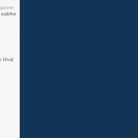
’azione
 subito