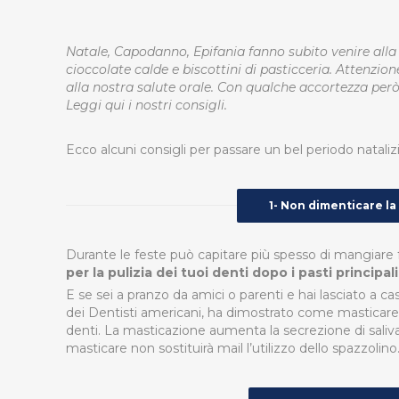
Natale, Capodanno, Epifania fanno subito venire alla
cioccolate calde e biscottini di pasticceria. Attenzio
alla nostra salute orale. Con qualche accortezza però 
Leggi qui i nostri consigli.
Ecco alcuni consigli per passare un bel periodo natalizio
1- Non dimenticare la
Durante le feste può capitare più spesso di mangiare f
per la pulizia dei tuoi denti dopo i pasti principali
E se sei a pranzo da amici o parenti e hai lasciato a ca
dei Dentisti americani, ha dimostrato come masticar
denti. La masticazione aumenta la secrezione di saliva
masticare non sostituirà mail l’utilizzo dello spazzolino