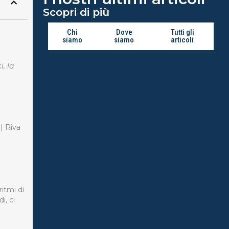
Scopri di più
Chi
Dove
Tutti gli
siamo
siamo
articoli
i, la
ritmi di
i, ci