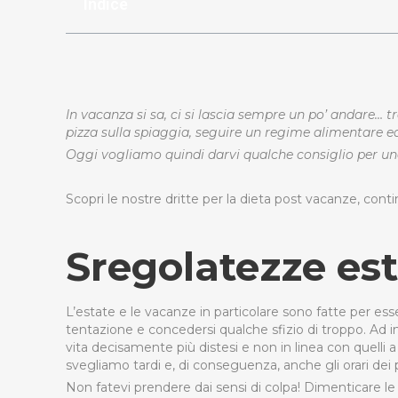
Indice
In vacanza si sa, ci si lascia sempre un po’ andare… tra
pizza sulla spiaggia, seguire un regime alimentare equi
Oggi vogliamo quindi darvi qualche consiglio per una
Scopri le nostre dritte per la dieta post vacanze, cont
Sregolatezze est
L’estate e le vacanze in particolare sono fatte per esser
tentazione e concedersi qualche sfizio di troppo. Ad in
vita decisamente più distesi e non in linea con quelli 
svegliamo tardi e, di conseguenza, anche gli orari dei p
Non fatevi prendere dai sensi di colpa! Dimenticare le