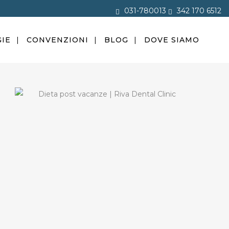
031-780013
342 170 6512
IE
CONVENZIONI
BLOG
DOVE SIAMO