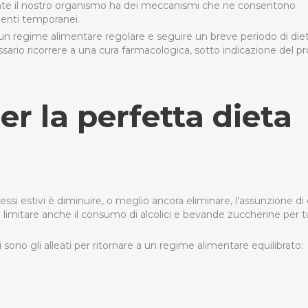
amente il nostro organismo ha dei meccanismi che ne consentono
menti temporanei.
re a un regime alimentare regolare e seguire un breve periodo di die
ssario ricorrere a una cura farmacologica, sotto indicazione del pr
er la perfetta dieta
si estivi è diminuire, o meglio ancora eliminare, l’assunzione di 
imitare anche il consumo di alcolici e bevande zuccherine per tu
 sono gli alleati per ritornare a un regime alimentare equilibrato: