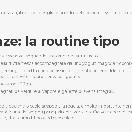
tati, il nostro consiglio è quindi quello di bere 1,5/2 litri d’acqu
ze: la routine tipo
a post vacanze, seguendo un piano ben strutturato:
o della frutta fresca accompagnata da uno yogurt magro e fiocchi 
e germogli, condita con pochissimo sale e olio di semi di lino o sals
pasta di lievito madre, senza esagerare.
 (massimo 100gr).
gnati da verdure al vapore e gallette di avena integrali.
inge a qualche piccolo strappo alla regola, è molto importante non
a è una dei segreti principali del viver sano. Ciò vale ancor di pi
le, di disturbi di tipo cardiovascolare.