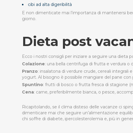
cibi ad alta digeribilità
E non dimenticate mai l’importanza di mantenersi ben idra
giorno.
Dieta post vacan
Ecco i nostri consigli per iniziare a seguire una diet
Colazione
: una bella centrifuga di frutta e verdura 
Pranzo
: insalatona di verdure crude, cereali integrali 
yogurt. Al bisogno è possibile mangiare del pane con 
Spuntino
: frutti di bosco o frutta fresca di stagione
Cena
: carne, preferibilmente bianca, o pesce, accompa
Ricapitolando, se il clima disteso delle vacanze ci sp
dimenticare mai che seguire un’alimentazione equilibrat
chi soffre di diabete, ipercolesterolemia e, più in genera