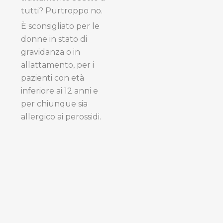
tutti? Purtroppo no.
È sconsigliato per le
donne in stato di
gravidanza o in
allattamento, per i
pazienti con età
inferiore ai 12 anni e
per chiunque sia
allergico ai perossidi.
Inoltre, gli agenti
sbiancanti non hanno
alcun effetto se
applicati su
otturazioni, capsule,
denti devitalizzati e
corone.