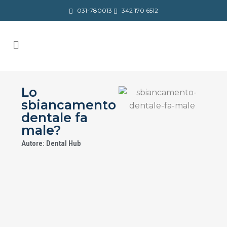
031-780013
342 170 6512
Lo
sbiancamento
dentale fa
male?
Autore: Dental Hub